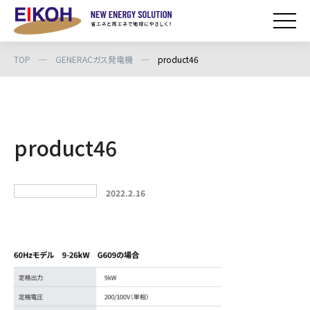
TOP
─
GENERACガス発電機
─
product46
product46
2022.2.16