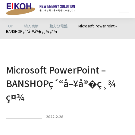
TOP
─
納入実績
─
動力分電盤
─
Microsoft PowerPoint –
BANSHOPç´“å–¥å®�ç¸¾ ç¤¾
Microsoft PowerPoint –
BANSHOPç´“å–¥å®�ç¸¾
ç¤¾
2022.2.28